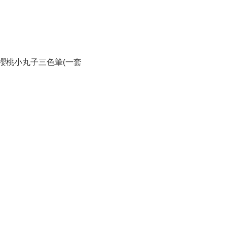
櫻桃小丸子三色筆(一套