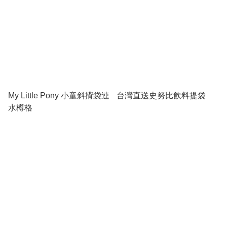
My Little Pony 小童斜揹袋連
台灣直送史努比飲料提袋
水樽格