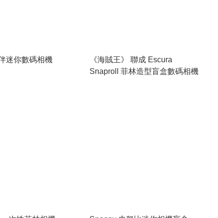
伴迷你數碼相機
《海賊王》 聯成 Escura
Snaproll 菲林造型盲盒數碼相機