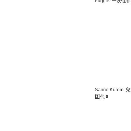
Fuggler 一次
Sanrio Kuro
2️⃣代📱