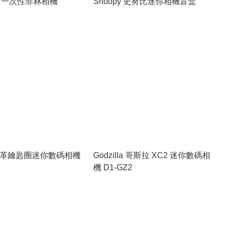
an 一次性菲林相機
Snoopy 史努比迷你相機盲盒
o 皮革鑰匙圈迷你數碼相機
Godzilla 哥斯拉 XC2 迷你數碼相
機 D1-GZ2