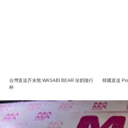
台灣直送芥末熊 WASABI BEAR 珍奶隨行
韓國直送 Po
杯