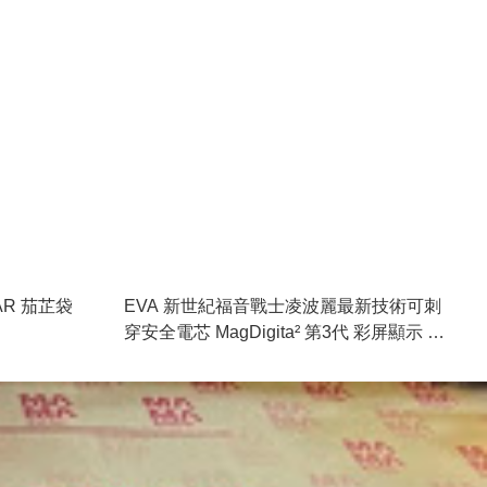
AR 茄芷袋
EVA 新世紀福音戰士凌波麗最新技術可刺
穿安全電芯 MagDigita² 第3代 彩屏顯示 鋁
合金 10000mAh PD3.0+QI2 磁吸移動電源
MDT2