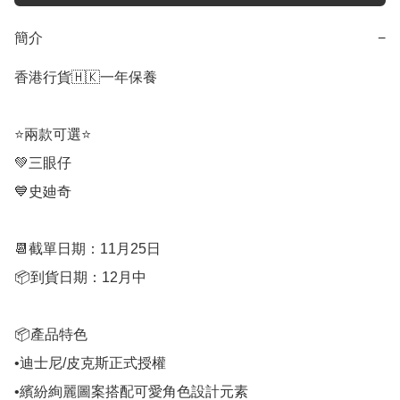
簡介
−
香港行貨🇭🇰一年保養

⭐兩款可選⭐

💚三眼仔

💙史廸奇

📆截單日期：11月25日

📦到貨日期：12月中

📦產品特色

•迪士尼/皮克斯正式授權

•繽紛絢麗圖案搭配可愛角色設計元素
