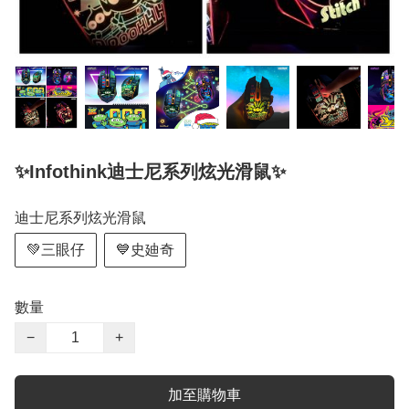
✨Infothink迪士尼系列炫光滑鼠✨
迪士尼系列炫光滑鼠
💚三眼仔
💙史廸奇
數量
−
+
加至購物車