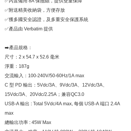
✅內置備用 8A 保險絲，提供雙重保障

✅附送精美收納袋，方便存放

✅獲多國安全認證，及多重安全保護系統

✅產品由 Verbatim 提供

➡️產品規格：

尺寸：2 x 54.7 x 52.6 毫米

淨重：187g

交流輸入：100-240V/50-60Hz/1A max

C 型 PD 輸出：5Vdc/3A、9Vdc/3A、12Vdc/3A、
15Vdc/3A、20Vdc/2.25A；兼容QC3.0

USB-A 輸出 : Total 5Vdc/4A max, 每個 USB-A 端口 2.4A 
max

總輸出功率 : 45W Max
