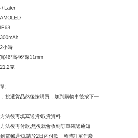
/ Later

MOLED

68

00mAh

2小時

46*高46*深11mm

1.2克

:

商舖，挑選貨品然後按購買，加到購物車後按下一
貨方法後再填寫送貨/取貨資料

付款方法後再付款,然後就會收到訂單確認通知

會收到電郵通知,請於2日內付款，愈時訂單作廢
