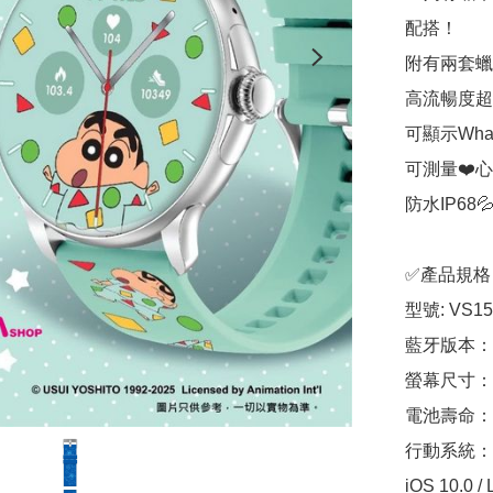
配搭！

附有兩套蠟
高流暢度超清
可顯示What
可測量❤️心
防水IP68💦
✅產品規格
型號: VS15
藍牙版本：BT
螢幕尺寸：1.
電池壽命：7
行動系統：

iOS 10.0 / L