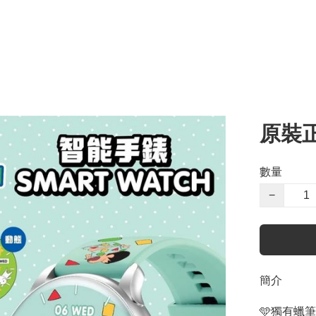
原裝
數量
−
簡介
🩵獨有蠟