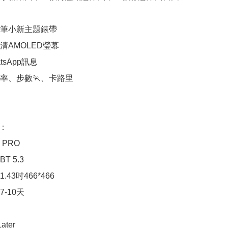
筆小新主題錶帶

AMOLED瑩幕

sApp訊息

率、步數🏃、卡路里



：

 PRO

 5.3

43吋466*466

-10天

ater
