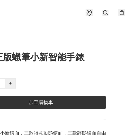
正版蠟筆小新智能手錶
+
加至購物車
−
筆小新錶面，三款得意動態錶面，三款靜態錶面自由