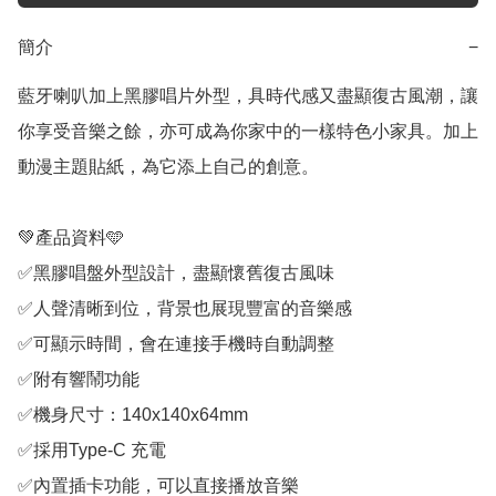
簡介
−
藍牙喇叭加上黑膠唱片外型，具時代感又盡顯復古風潮，讓
你享受音樂之餘，亦可成為你家中的一樣特色小家具。加上
動漫主題貼紙，為它添上自己的創意。

💚產品資料🩵

✅黑膠唱盤外型設計，盡顯懷舊復古風味

✅人聲清晰到位，背景也展現豐富的音樂感

✅可顯示時間，會在連接手機時自動調整

✅附有響鬧功能

✅機身尺寸：140x140x64mm

✅採用Type-C 充電

✅內置插卡功能，可以直接播放音樂
