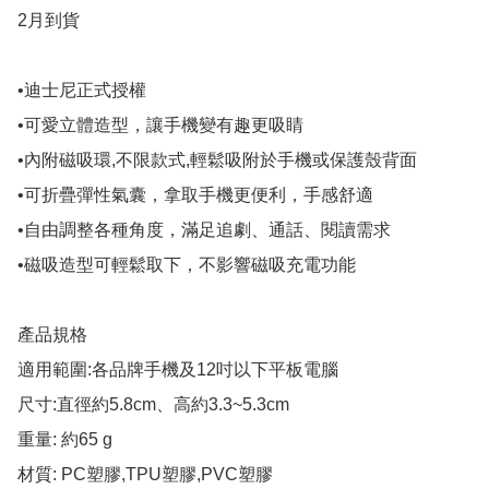
2月到貨

•迪士尼正式授權

•可愛立體造型，讓手機變有趣更吸睛

•內附磁吸環,不限款式,輕鬆吸附於手機或保護殼背面

•可折疊彈性氣囊，拿取手機更便利，手感舒適

•自由調整各種角度，滿足追劇、通話、閱讀需求

•磁吸造型可輕鬆取下，不影響磁吸充電功能

產品規格

適用範圍:各品牌手機及12吋以下平板電腦

尺寸:直徑約5.8cm、高約3.3~5.3cm

重量: 約65 g

材質: PC塑膠,TPU塑膠,PVC塑膠 
