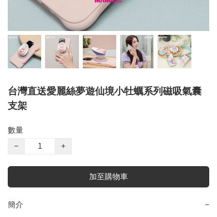
台灣直送愛麗絲夢遊仙境小牡蠣系列磁吸氣囊
支架
數量
−
+
加至購物車
簡介
−