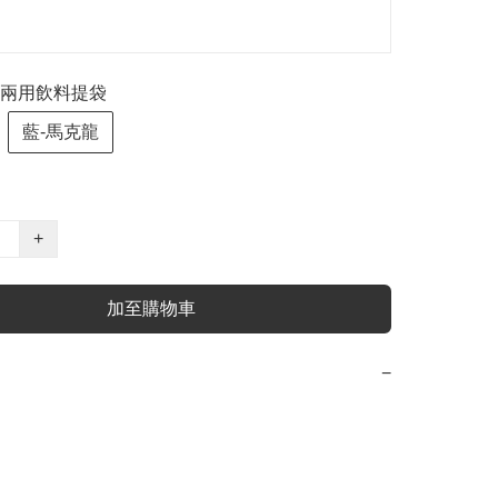
兩用飲料提袋
藍-馬克龍
+
加至購物車
−