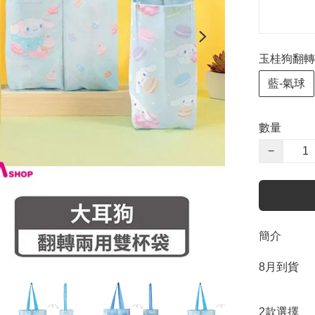
玉桂狗翻轉
藍-氣球
數量
−
簡介
8月到貨

2款選擇
