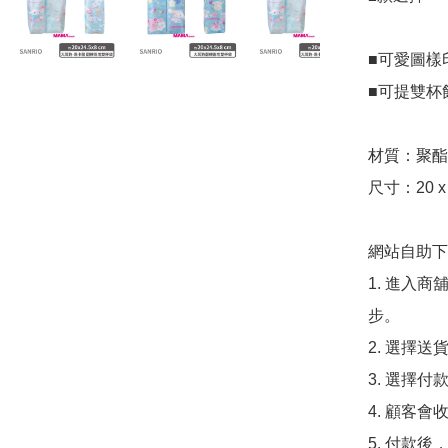
■可愛圖樣
■可提雙杯
材質：聚酯
尺寸：20 x 
網站自助下單
1. 進入
步。

2. 選擇送
3. 選擇
4. 顧客
5. 付款