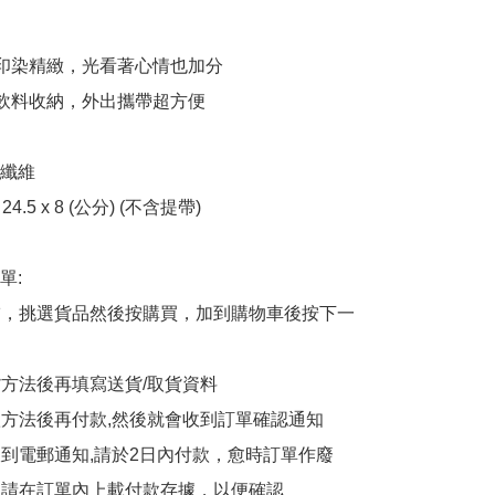
印染精緻，光看著心情也加分

飲料收納，外出攜帶超方便

纖維

24.5 x 8 (公分) (不含提帶)

:

商舖，挑選貨品然後按購買，加到購物車後按下一
貨方法後再填寫送貨/取貨資料

付款方法後再付款,然後就會收到訂單確認通知

會收到電郵通知,請於2日內付款，愈時訂單作廢

後，請在訂單內上載付款存據，以便確認
