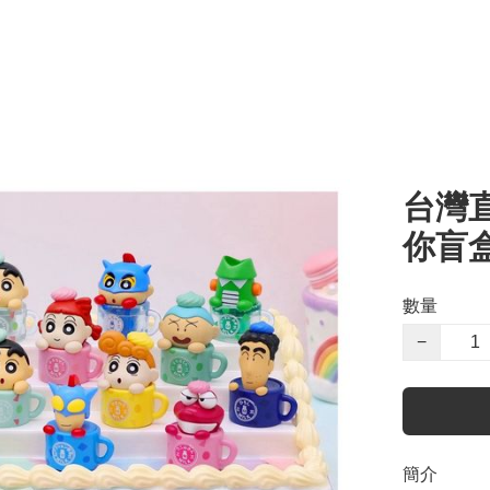
台灣
你盲盒
數量
−
簡介