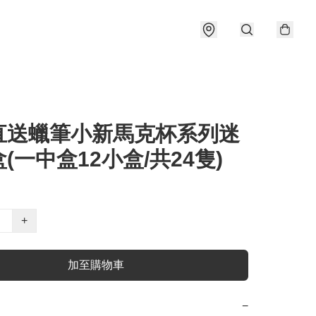
直送蠟筆小新馬克杯系列迷
(一中盒12小盒/共24隻)
+
加至購物車
−