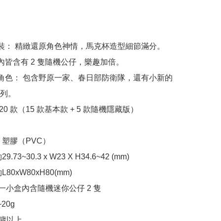
裝： 精緻還原角色神情，馬克杯造型細節滿分。

內皆含有 2 隻隨機公仔，樂趣加倍。

角色： 包含野原一家、春日部防衛隊，還有小新的
列。

20 款（15 款基本款 + 5 款隨機隱藏版）

塑膠（PVC）

73~30.3 x W23 X H34.6~42 (mm)

80xW80xH80(mm)

每一小盒內含隨機迷你公仔 2 隻

20g

歲以上
