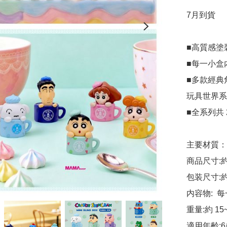
7月到貨

■高質感塗
■每一小盒
■多款經典
玩具世界系
■全系列共 
主要材質： 
商品尺寸:約29.
包装尺寸:約L
内容物:  
重量:約 15~
適用年齡:6