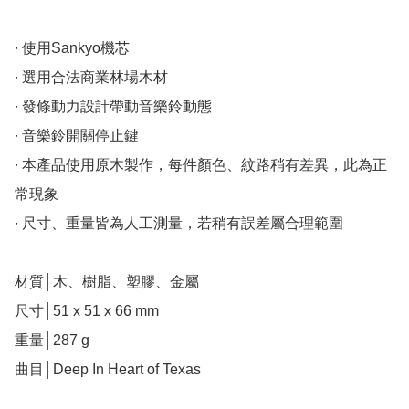
∙ 使用Sankyo機芯

∙ 選用合法商業林場木材

∙ 發條動力設計帶動音樂鈴動態

∙ 音樂鈴開關停止鍵

∙ 本產品使用原木製作，每件顏色、紋路稍有差異，此為正
常現象

∙ 尺寸、重量皆為人工測量，若稍有誤差屬合理範圍

材質│木、樹脂、塑膠、金屬

尺寸│51 x 51 x 66 mm

重量│287 g

曲目│Deep In Heart of Texas
