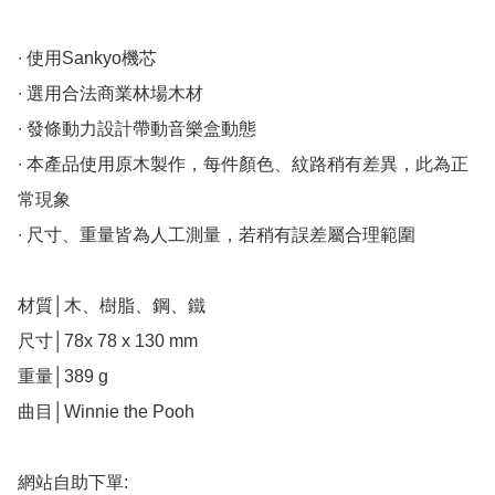
∙ 使用Sankyo機芯

∙ 選用合法商業林場木材

∙ 發條動力設計帶動音樂盒動態

∙ 本產品使用原木製作，每件顏色、紋路稍有差異，此為正
常現象

∙ 尺寸、重量皆為人工測量，若稍有誤差屬合理範圍

材質│木、樹脂、鋼、鐵

尺寸│78x 78 x 130 mm

重量│389 g

曲目│Winnie the Pooh

網站自助下單:
