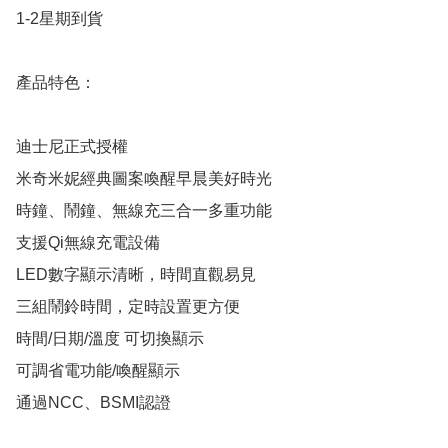
1-2星期到貨

產品特色：

迪士尼正式授權

米奇米妮經典圖案喚醒早晨美好時光

時鐘、鬧鐘、無線充三合一多重功能

支援Qi無線充電設備

LED數字顯示清晰，時間直觀易見

三組鬧鈴時間，定時設置更方便

時間/日期/溫度 可切換顯示

可調省電功能/喚醒顯示

通過NCC、BSMI認證
