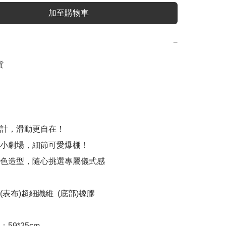
加至購物車
−


計，滑動更自在！

小劇場，細節可愛爆棚！

色造型，隨心挑選專屬儀式感

表布)超細纖維  (底部)橡膠

9*25cm
