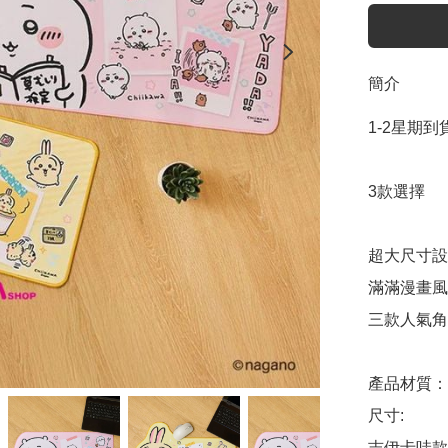
簡介
1-2星期到貨
3款選擇

超大尺寸設
滿滿漫畫風
三款人氣角
產品材質：(
尺寸:

吉伊卡哇款：5