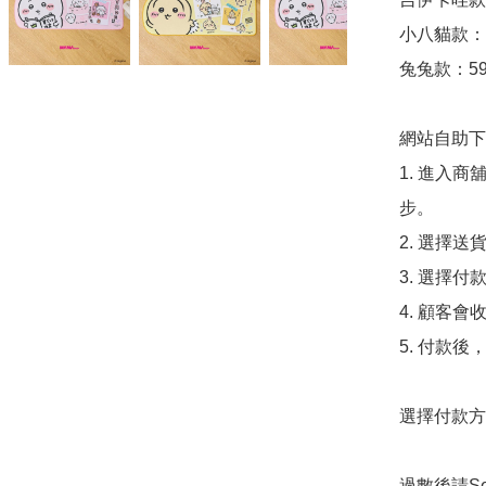
小八貓款：59
兔兔款：59*
網站自助下單
1. 進入
步。

2. 選擇送
3. 選擇
4. 顧客
5. 付款
選擇付款方法
過數後請S