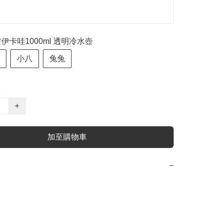
a吉伊卡哇1000ml 透明冷水壺
小八
兔兔
+
加至購物車
−