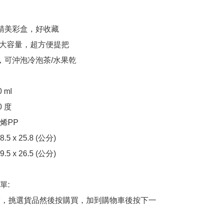
屬精美彩盒，好收藏

ml超大容量，超方便提把

，可沖泡冷泡茶/水果乾

ml

 度

PP

 x 25.8 (公分)

 x 26.5 (公分)

:

商舖，挑選貨品然後按購買，加到購物車後按下一