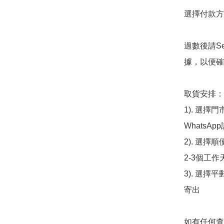
選擇付款方法
過數後請S
據，以便確
取貨安排：

1). 選
WhatsAp
2). 選擇
2-3個工作
3). 選擇
寄出

如有任何查