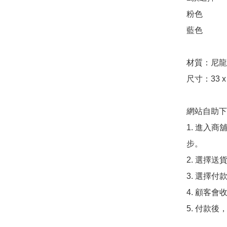
粉色

藍色

材質：尼龍
尺寸：33 x 2
網站自助下單
1. 進入
步。

2. 選擇送
3. 選擇
4. 顧客
5. 付款