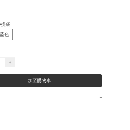
手提袋
藍色
+
加至購物車
−