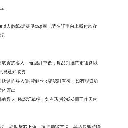
:

end入數紙/請提供cap圖，請在訂單內上載付款存
認

擇門市取貨的客人：確認訂單後，貨品到達門市後會以
p訊息通知取貨

順便快遞的客人(順豐到付): 確認訂單後，如有現貨約
天內寄出

平郵的客人: 確認訂單後，如有現貨約2-3個工作天內
詢，請點擊右下角，揀選聯絡方法，與店長即時聯