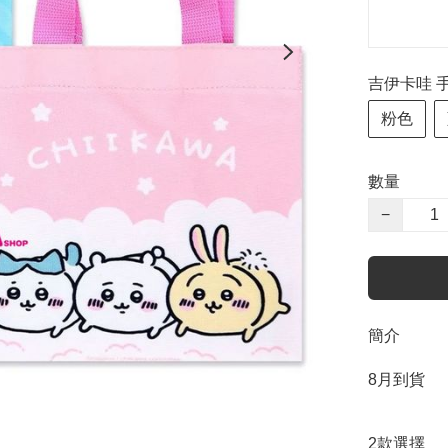
吉伊卡哇 
粉色
數量
−
簡介
8月到貨

2款選擇
