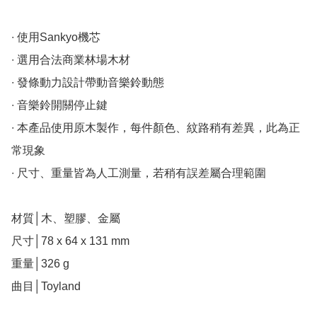
∙ 使用Sankyo機芯

∙ 選用合法商業林場木材

∙ 發條動力設計帶動音樂鈴動態

∙ 音樂鈴開關停止鍵

∙ 本產品使用原木製作，每件顏色、紋路稍有差異，此為正
常現象

∙ 尺寸、重量皆為人工測量，若稍有誤差屬合理範圍

材質│木、塑膠、金屬

尺寸│78 x 64 x 131 mm

重量│326 g

曲目│Toyland
