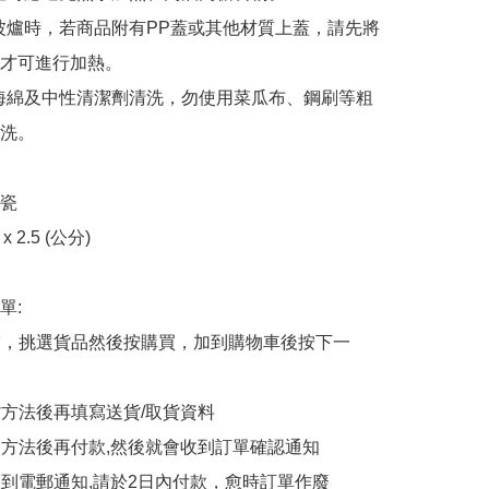
波爐時，若商品附有PP蓋或其他材質上蓋，請先將
才可進行加熱。

海綿及中性清潔劑清洗，勿使用菜瓜布、鋼刷等粗
洗。

瓷

 2.5 (公分)

:

商舖，挑選貨品然後按購買，加到購物車後按下一
貨方法後再填寫送貨/取貨資料

付款方法後再付款,然後就會收到訂單確認通知

會收到電郵通知,請於2日內付款，愈時訂單作廢
