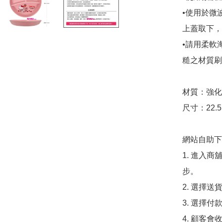
•使用於微
上蓋取下，
•請用柔軟
糙之材質刷
材質：強化
尺寸：22.5 x
網站自助下單
1. 進入
步。

2. 選擇送
3. 選擇
4. 顧客