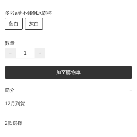
多啦a夢不鏽鋼冰霸杯
藍白
灰白
數量
−
+
加至購物車
簡介
−
12月到貨

2款選擇
