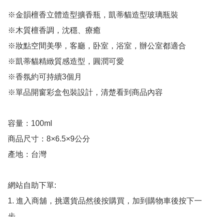
※金韻檀香立體造型擴香瓶，凱蒂貓造型玻璃瓶裝

※木質檀香調，沈穩、療癒

※妝點空間美學，客廳，卧室，浴室，辦公室都適合

※凱蒂貓精緻質感造型，圓潤可愛

※香氛約可持續3個月

※單品開窗彩盒包裝設計，清楚看到商品內容

容量：100ml

商品尺寸：8×6.5×9公分

產地：台灣

網站自助下單:

1. 進入商舖，挑選貨品然後按購買，加到購物車後按下一
步。
