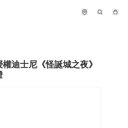
授權迪士尼《怪誕城之夜》
燈