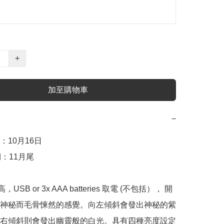
+
加至購物車
−
：10月16日

：11月尾

USB or 3x AAA batteries 取電 (不包括）， 開
神秘而毛骨悚然的感覺。向左傾斜會發出神秘的紫
右傾斜則會發出幽靈般的白光。具有四種亮度設定