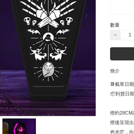
數量
−
簡介
📆截單日期
📦到貨日期
燈約28CM高，
燈後呈現出
色光芒，向