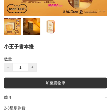
小王子書本燈
數量
−
+
加至購物車
簡介
−
2-3星期到貨
