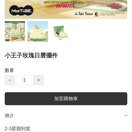
小王子玫瑰日曆擺件
數量
−
+
加至購物車
簡介
−
2-3星期到貨
