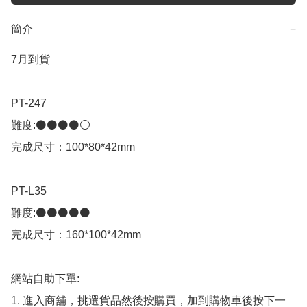
簡介
−
7月到貨

PT-247

難度:​⚫️⚫️⚫️⚫️⚪️

完成尺寸：100*80*42mm​

PT-L35

難度:​⚫️⚫️⚫️⚫️⚫️

完成尺寸：160*100*42mm​

網站自助下單:

1. 進入商舖，挑選貨品然後按購買，加到購物車後按下一