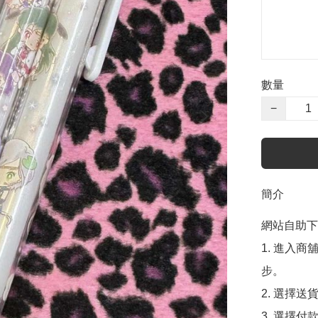
數量
−
簡介
網站自助下單
1. 進入
步。

2. 選擇送
3. 選擇