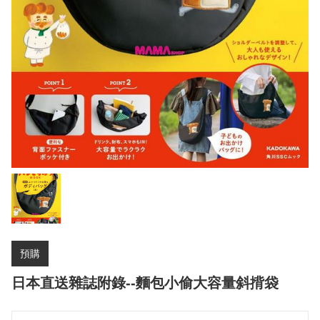
預購
日本直送雜誌附錄--麵包小偷大容量斜揹袋