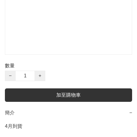
數量
−
+
加至購物車
簡介
−
4月到貨
