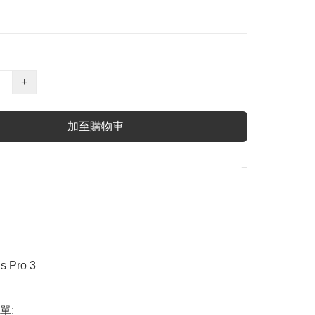
+
加至購物車
−
 Pro 3

:
