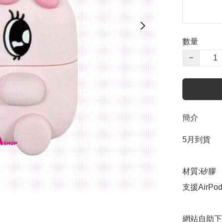
數量
−
簡介
5月到貨

材質:矽膠

支援AirPods
網站自助下單