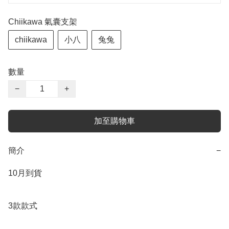
Chiikawa 氣囊支架
chiikawa
小八
兔兔
數量
−
+
加至購物車
簡介
−
10月到貨

3款款式
