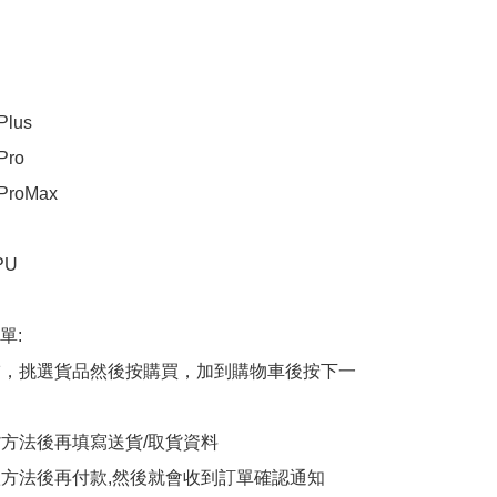
Plus

Pro

 ProMax

U

:

商舖，挑選貨品然後按購買，加到購物車後按下一
貨方法後再填寫送貨/取貨資料

付款方法後再付款,然後就會收到訂單確認通知
