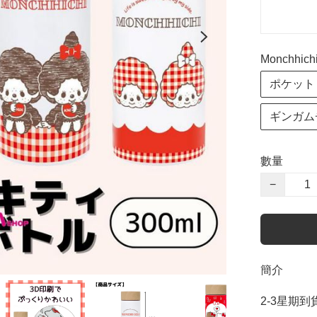
Monchhich
ポケット
ギンガム
數量
−
簡介
2-3星期到貨