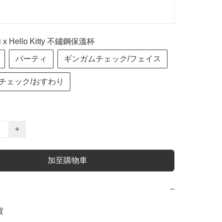
i x Hello Kitty 不鏽鋼保溫杯
パーティ
ギンガムチェック/フェイス
チェック/おすわり
+
加至購物車
−

