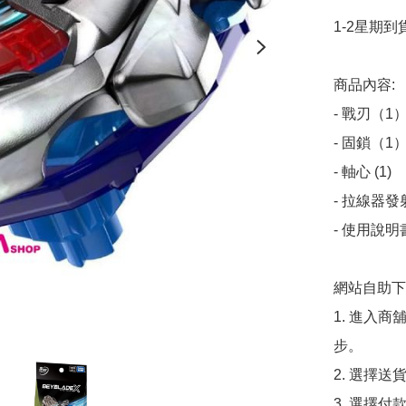
1-2星期到貨
商品內容:

- 戰刃（1）
- 固鎖（1）
- 軸心 (1)

- 拉線器發
- 使用說明
網站自助下單
1. 進入
步。

2. 選擇送
3. 選擇