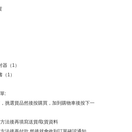






射器（1）

書（1）

:

商舖，挑選貨品然後按購買，加到購物車後按下一
貨方法後再填寫送貨/取貨資料

付款方法後再付款,然後就會收到訂單確認通知
