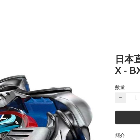
日本直
X - 
數量
−
簡介