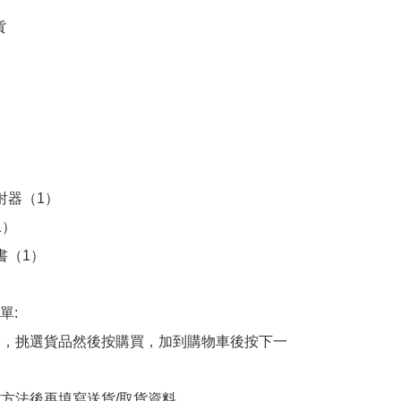








射器（1）

）

書（1）

:

商舖，挑選貨品然後按購買，加到購物車後按下一
貨方法後再填寫送貨/取貨資料
