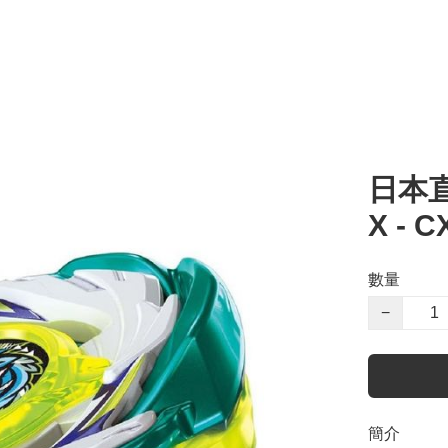
日本直
X - 
數量
−
簡介