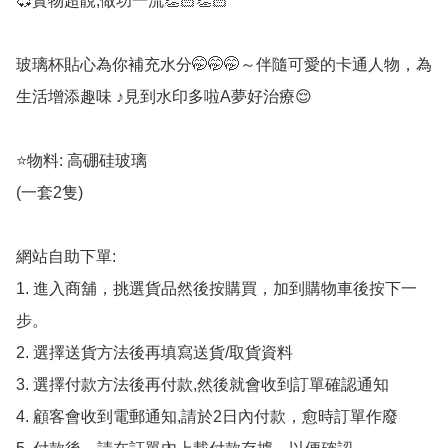
💞實物超靚,做功一流👏🏻👏🏻

玻璃杯貼心為你補充水分🤭🤭🤭～伴隨可愛的卡通人物，為
生活增添趣味 ♪見到水印多啦A夢好治療😌

⭐️物料: 高硼硅玻璃

(一套2隻)

網站自助下單:

1. 進入商舖，挑選貨品然後按購買，加到購物車後按下一
步。

2. 選擇送貨方法後再填寫送貨/取貨資料

3. 選擇付款方法後再付款,然後就會收到訂單確認通知

4. 顧客會收到電郵通知,請於2日內付款，愈時訂單作廢
