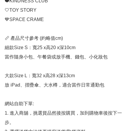
❤️KINDNESS CLUB

🤍TOY STORY

💙SPACE CRAME

📏 產品尺寸參考 (約略值cm)

細款Size S：寬25 x高20 x深10cm

當作隨身小包、午餐袋或放手機、錢包、小化妝包

大款Size L：寬32 x高28 x深13cm

放 iPad、摺疊傘、大水樽，適合當作日常通勤包

網站自助下單:

1. 進入商舖，挑選貨品然後按購買，加到購物車後按下一
步。
