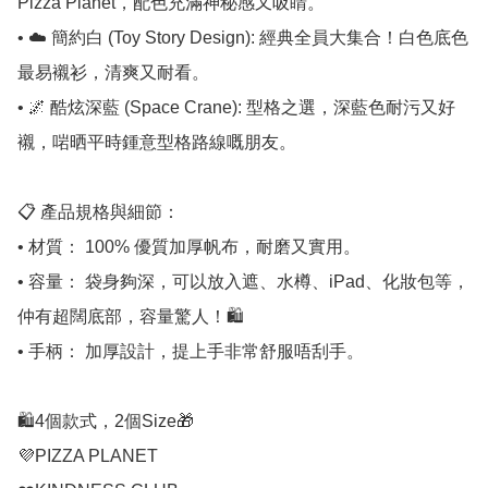
Pizza Planet，配色充滿神秘感又吸睛。

• ☁️ 簡約白 (Toy Story Design): 經典全員大集合！白色底色
最易襯衫，清爽又耐看。

• 🌌 酷炫深藍 (Space Crane): 型格之選，深藍色耐污又好
襯，啱晒平時鍾意型格路線嘅朋友。

📋 產品規格與細節：

• 材質： 100% 優質加厚帆布，耐磨又實用。

• 容量： 袋身夠深，可以放入遮、水樽、iPad、化妝包等，
仲有超闊底部，容量驚人！🛍️

• 手柄： 加厚設計，提上手非常舒服唔刮手。

🛍️4個款式，2個Size🎁

💜PIZZA PLANET
