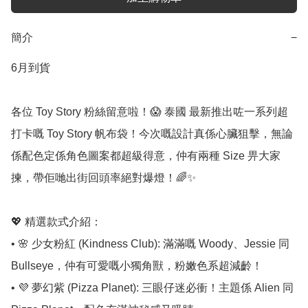
簡介
−
6月到貨

各位 Toy Story 粉絲留意啦！😱 泰國 最新推出咗一系列超
打卡嘅 Toy Story 帆布袋！今次嘅設計真係心臟狙擊，無論
係配色定係角色圖案都超級得意，仲有兩種 Size 畀大家
揀，帶佢哋出街回頭率絕對爆燈！🌈✨

💖 精選款式介紹：

• 🌸 少女粉紅 (Kindness Club): 滿滿嘅 Woody、Jessie 同 
Bullseye，仲有可愛嘅小獨角獸，粉嫩色系超減齡！

• 💜 夢幻紫 (Pizza Planet): 三眼仔迷必衝！主題係 Alien 同 