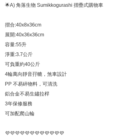
🌟A) 角落生物 Sumikkogurashi 摺疊式購物車

摺合:40x8x36cm

展開:40x36x36cm

容量:55升

淨重:3.7公斤

可負重約40公斤

4輪萬向靜音孖轆，煞車設計

PP 不易碎物料，可清洗

鋁合金不易生鏽拉桿

3年保修服務

可加配爬山輪

💜💜💜💜💜💜💜💜💜💜💜💜
