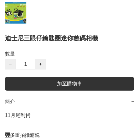
迪士尼三眼仔鑰匙圈迷你數碼相機
數量
−
+
加至購物車
簡介
−
11月尾到貨

🌉多重拍攝濾鏡
