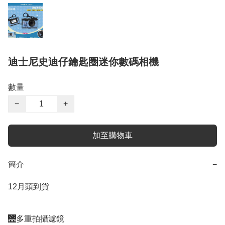
迪士尼史迪仔鑰匙圈迷你數碼相機
數量
−
+
加至購物車
簡介
−
12月頭到貨

🌉多重拍攝濾鏡
