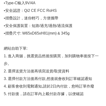
•Type-C輸入9V/4A 

•安全認證：Qi2 CE FCC RoHS

•摺疊設計，迷你輕巧，方便攜帶

•安全保護裝置：短路/過充/過熱/過流保護

•摺疊尺寸: W65xD65xH81(mm) & 345g

網站自助下單:

1. 進入商舖，挑選貨品然後按購買，加到購物車後按下一
步。

2. 選擇送貨方法後再填寫送貨/取貨資料

3. 選擇付款方法後再付款,然後就會收到訂單確認通知

4. 顧客會收到電郵通知,請於2日內付款，愈時訂單作廢

5. 付款後，請在訂單內上載付款存據，以便確認
