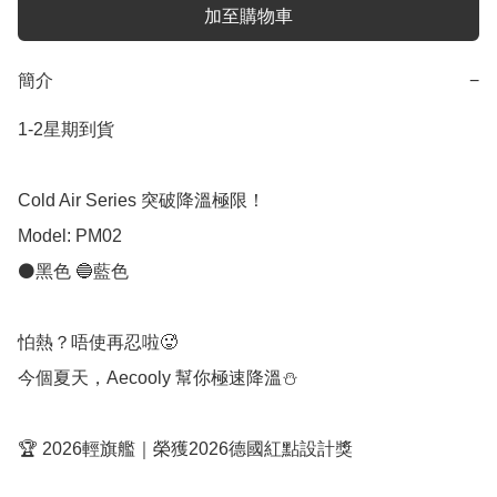
加至購物車
簡介
−
1-2星期到貨

Cold Air Series 突破降溫極限！

Model: PM02

⚫️黑色 🔵藍色

怕熱？唔使再忍啦🥵

今個夏天，Aecooly 幫你極速降溫⛄

🏆 2026輕旗艦｜榮獲2026德國紅點設計獎
