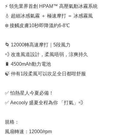
⚡ 領先業界首創 HPAM™️ 高壓氣動冰霧系統

💧 超細冰感氣霧 ＋ 極速摩打 ＝ 冰感霧風

❄️ 接觸皮膚10秒即降溫約6-8℃

🌀 12000轉高速摩打｜5段風力

💨 改進風道設計，柔風唔弱，涼爽持久

🔋 4500mAh動力電池

🍃 仲有1段柔風可以吹足全日都咁舒服

✅ 怕熱星人今夏必備！

✅ Aecooly 盛夏全程為你 「打氣」💨

規格：

風扇轉速：12000/rpm
