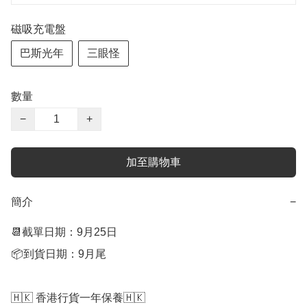
磁吸充電盤
巴斯光年
三眼怪
數量
−
+
加至購物車
簡介
−
📆截單日期：9月25日

📦到貨日期：9月尾

🇭🇰 香港行貨一年保養🇭🇰
