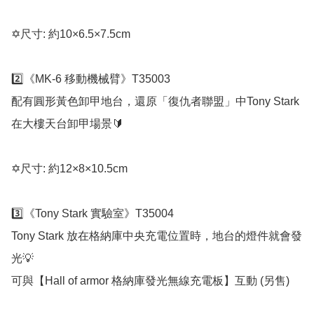
✡️尺寸: 約10×6.5×7.5cm

2️⃣《MK-6 移動機械臂》T35003

配有圓形黃色卸甲地台，還原「復仇者聯盟」中Tony Stark
在大樓天台卸甲場景🔰

✡️尺寸: 約12×8×10.5cm

3️⃣《Tony Stark 實驗室》T35004

Tony Stark 放在格納庫中央充電位置時，地台的燈件就會發
光💡

可與【Hall of armor 格納庫發光無線充電板】互動 (另售)
