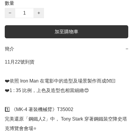
數量
−
+
加至購物車
簡介
−
11月22號到貨

❤️依照 Iron Man 在電影中的造型及場景製作而成👐🏻

❤️1 : 35 比例，上色及造型也相當細緻😍

1️⃣ 《MK-4 著裝機械臂》T35002

完美還原「鋼鐵人2」中， Tony Stark 穿著鋼鐵裝空降史塔
克博覽會會場⭐
