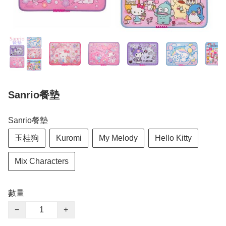
Sanrio餐墊
Sanrio餐墊
玉桂狗
Kuromi
My Melody
Hello Kitty
Mix Characters
數量
−
+