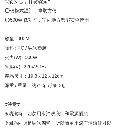
食得安心，容易清洗🚿

⭕️便擕式設計，拿取方便

⭕️500W 低功率，室內地方都能安全使用

容量 : 900ML

物料 : PC / 納米塗層

火力(W) : 500W

電壓(V) : 220V-50Hz

產品尺寸：19.8 x 12 x 12cm

淨重 / 重量：約750g / 約800g

❣️注意❣️

✳️清潔時，切勿用水沖洗底部和電源插頭

✳️因為內膽是納米陶瓷，所以簡單用濕布清潔便可以。
