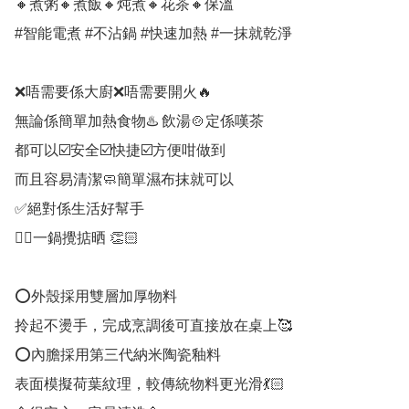
🔸煮粥🔸煮飯🔸炖煮🔸花茶🔸保溫

#智能電煮 #不沾鍋 #快速加熱 #一抹就乾淨

❌唔需要係大廚❌唔需要開火🔥

無論係簡單加熱食物♨️ 飲湯🍲定係嘆茶

都可以☑️安全☑️快捷☑️方便咁做到

而且容易清潔🧼簡單濕布抹就可以

✅絕對係生活好幫手

👍🏻一鍋攪掂晒 👏🏻

⭕️外殼採用雙層加厚物料

拎起不燙手，完成烹調後可直接放在桌上🥰

⭕️內膽採用第三代納米陶瓷釉料

表面模擬荷葉紋理，較傳統物料更光滑💃🏻
