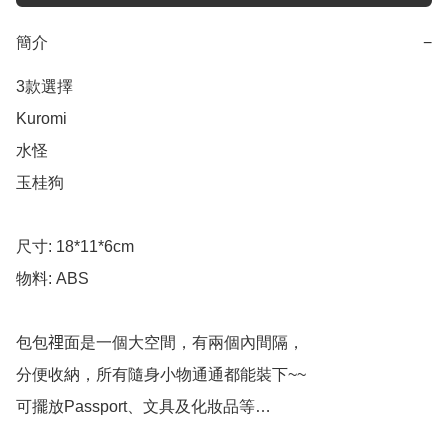
簡介
−
3款選擇

Kuromi

水怪

玉桂狗

尺寸: 18*11*6cm

物料: ABS

包包𥚃面是一個大空間，有兩個內間隔，

分便收納，所有隨身小物通通都能裝下~~

可擺放Passport、文具及化妝品等… 
