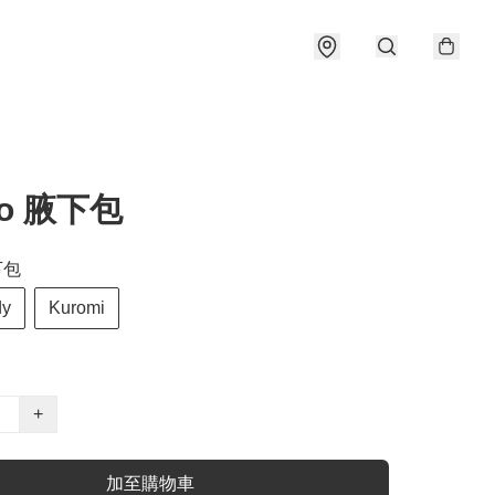
io 腋下包
下包
dy
Kuromi
+
加至購物車