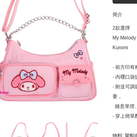
簡介
2款選擇

My Melody

Kuromi

- 前方印
- 內𥚃口
- 附送可
要，

  鐘意單揹、側揹、斜揹、手挽亦可

- 穿上簡
物料: 聚酯