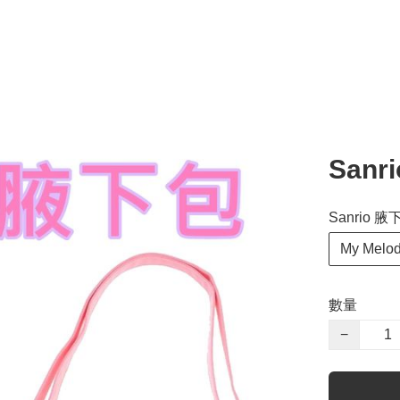
Sanr
Sanrio 腋
My Melo
數量
−