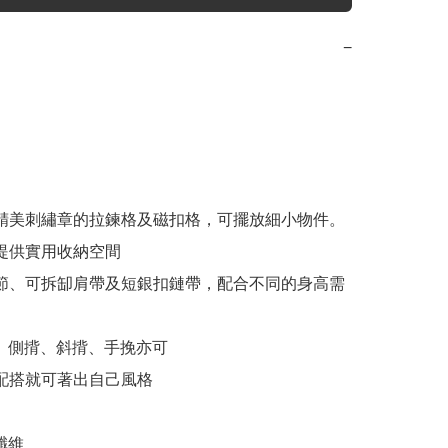
−
有精美刺繡章的拉鍊格及磁扣格，可擺放細小物件。

袋提供實用收納空間

調節、可拆缷肩帶及短銀扣鏈帶，配合不同的身高需
單配搭就可著出自己風格

纖維
