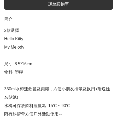
加至購物車
簡介
−
2款選擇

Hello Kitty

My Melody

尺寸: 8.5*16cm

物料: 塑膠

330ml水樽連飲管及頸繩，方便小朋友攜帶及飲用 (附送姓
名貼紙)！

水樽可存放飲料溫度為 -15℃ ~ 90℃

附有斜揹帶方便戶外活動使用～
