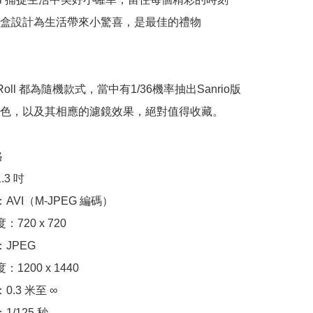
盒設計為生活帶來小驚喜，是最佳的禮物

pRoll 都為隨機款式，當中有1/36機率抽出Sanrio版
色，以及其相應的濾鏡效果，絕對值得收藏。 



3 吋

AVI（M-JPEG 編碼）

720 x 720

JPEG

1200 x 1440

0.3 米至 ∞

/125 秒
