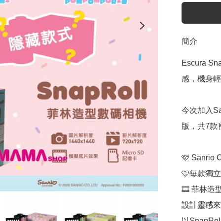
簡介
Escura 
感，機身輕巧
今次加入San
版，共7款
🩷 Sanrio
🩵每款獨立
🎞️ 菲林造
設計靈感來
以SnapR