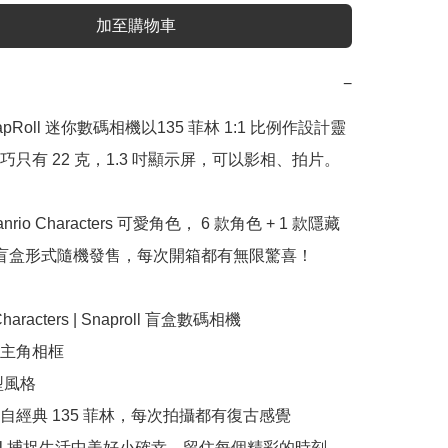
加至購物車
−
SnapRoll 迷你數碼相機以135 菲林 1:1 比例作設計靈
只有 22 克，1.3 吋顯示屏，可以影相、拍片。

rio Characters 可愛角色， 6 款角色 + 1 款隱藏
盲盒形式隨機發售，每次開箱都有無限驚喜！

 Characters | Snaproll 盲盒數碼相機

主角相框

型風格

自經典 135 菲林，每次拍攝都有復古感覺

oll 捕捉生活中美好小確幸，留住每個精彩的時刻
