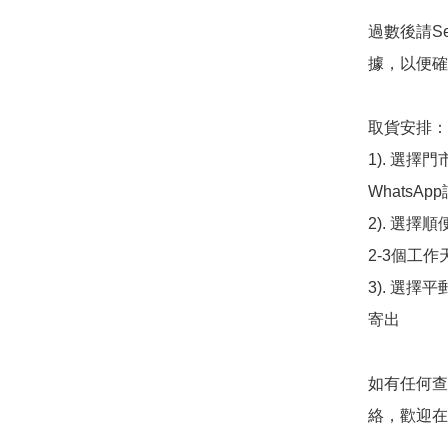
過數後請S
據，以便確
取貨安排：

1). 選
WhatsAp
2). 選擇
2-3個工作
3). 選擇
寄出

如有任何查
絡，歡迎在