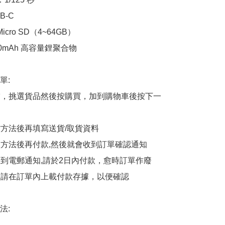
-C

cro SD（4~64GB）

80mAh 高容量鋰聚合物

:

商舖，挑選貨品然後按購買，加到購物車後按下一
貨方法後再填寫送貨/取貨資料

付款方法後再付款,然後就會收到訂單確認通知

會收到電郵通知,請於2日內付款，愈時訂單作廢

後，請在訂單內上載付款存據，以便確認

:
