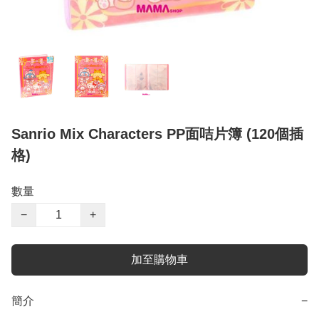
Sanrio Mix Characters PP面咭片簿 (120個插
格)
數量
−
+
加至購物車
簡介
−