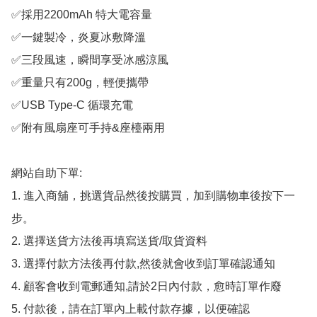
✅採用2200mAh 特大電容量

✅一鍵製冷，炎夏冰敷降溫

✅三段風速，瞬間享受冰感涼風

✅重量只有200g，輕便攜帶

✅USB Type-C 循環充電

✅附有風扇座可手持&座檯兩用

網站自助下單:

1. 進入商舖，挑選貨品然後按購買，加到購物車後按下一
步。

2. 選擇送貨方法後再填寫送貨/取貨資料

3. 選擇付款方法後再付款,然後就會收到訂單確認通知

4. 顧客會收到電郵通知,請於2日內付款，愈時訂單作廢

5. 付款後，請在訂單內上載付款存據，以便確認
